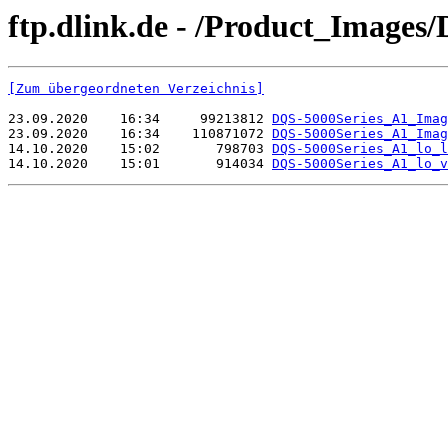
ftp.dlink.de - /Product_Images
[Zum übergeordneten Verzeichnis]
23.09.2020    16:34     99213812 
DQS-5000Series_A1_Imag
23.09.2020    16:34    110871072 
DQS-5000Series_A1_Imag
14.10.2020    15:02       798703 
DQS-5000Series_A1_lo_l
14.10.2020    15:01       914034 
DQS-5000Series_A1_lo_v