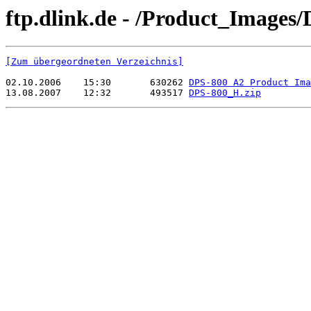
ftp.dlink.de - /Product_Images
[Zum übergeordneten Verzeichnis]
02.10.2006    15:30       630262 
DPS-800 A2 Product Ima
13.08.2007    12:32       493517 
DPS-800_H.zip