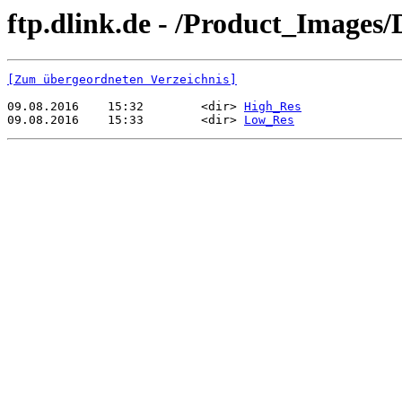
ftp.dlink.de - /Product_Image
[Zum übergeordneten Verzeichnis]
09.08.2016    15:32        <dir> 
High_Res
09.08.2016    15:33        <dir> 
Low_Res