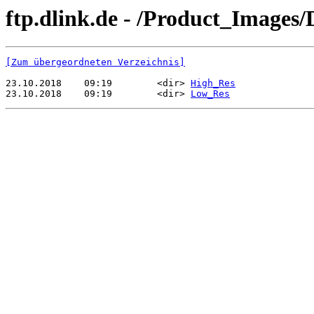
ftp.dlink.de - /Product_Image
[Zum übergeordneten Verzeichnis]
23.10.2018    09:19        <dir> 
High_Res
23.10.2018    09:19        <dir> 
Low_Res