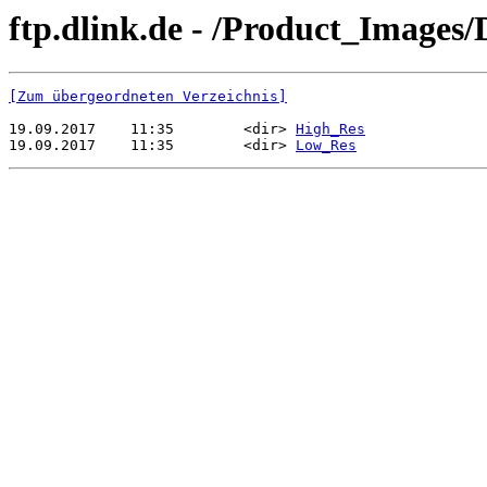
ftp.dlink.de - /Product_Images
[Zum übergeordneten Verzeichnis]
19.09.2017    11:35        <dir> 
High_Res
19.09.2017    11:35        <dir> 
Low_Res