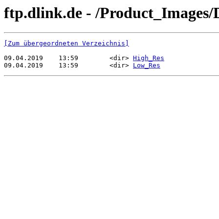
ftp.dlink.de - /Product_Images
[Zum übergeordneten Verzeichnis]
09.04.2019    13:59        <dir> 
High_Res
09.04.2019    13:59        <dir> 
Low_Res