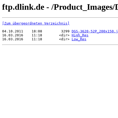
ftp.dlink.de - /Product_Images
[Zum übergeordneten Verzeichnis]
04.10.2011    18:08         3299 
DGS-3620-52P_200x150.j
16.03.2016    11:18        <dir> 
High_Res
16.03.2016    11:18        <dir> 
Low_Res