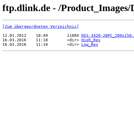
ftp.dlink.de - /Product_Image
[Zum übergeordneten Verzeichnis]
12.01.2012    18:49        11004 
DGS-3420-28PC_200x150.
16.03.2016    11:18        <dir> 
High_Res
16.03.2016    11:18        <dir> 
Low_Res