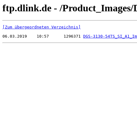
ftp.dlink.de - /Product_Image
[Zum übergeordneten Verzeichnis]
06.03.2019    10:57      1296371 
DGS-3130-54TS_SI_A1_Im