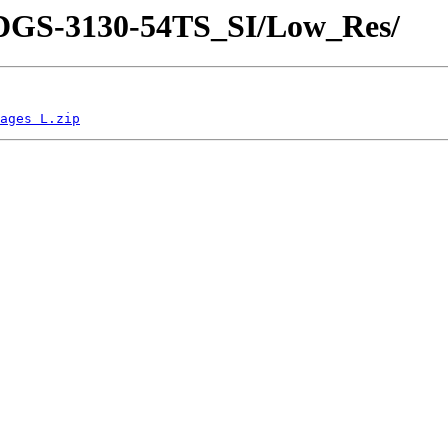
s/DGS-3130-54TS_SI/Low_Res/
ages L.zip