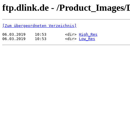
ftp.dlink.de - /Product_Image
[Zum übergeordneten Verzeichnis]
06.03.2019    10:53        <dir> 
High_Res
06.03.2019    10:53        <dir> 
Low_Res