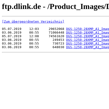
ftp.dlink.de - /Product_Image
[Zum übergeordneten Verzeichnis]
05.07.2019    12:03     29652068 
DGS-1250-28XMP_A1_Imag
03.06.2019    00:55     71066448 
DGS-1250-28XMP_A1_Imag
05.07.2019    12:08     74561620 
DGS-1250-28XMP_A1_Imag
03.06.2019    00:55       249453 
DGS-1250-28XMP_A1_Imag
03.06.2019    00:55       730723 
DGS-1250-28XMP_A1_Imag
03.06.2019    00:55       648030 
DGS-1250-28XMP_A1_Imag