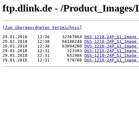
ftp.dlink.de - /Product_Images
[Zum übergeordneten Verzeichnis]
29.01.2018    12:36     32367864 
DGS-1210-24P_G1_Image 
29.01.2018    12:38     66188248 
DGS-1210-24P_G1_Image 
29.01.2018    12:38     63894280 
DGS-1210-24P_G1_Image 
29.01.2018    12:31       323383 
DGS-1210-24P_G1_Image 
29.01.2018    12:31       651984 
DGS-1210-24P_G1_Image 
29.01.2018    12:31       578788 
DGS-1210-24P_G1_Image 