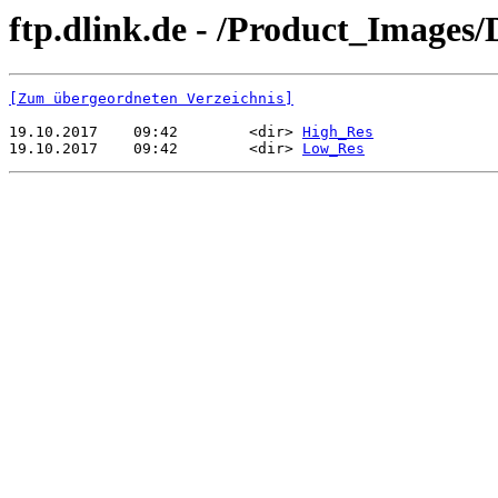
ftp.dlink.de - /Product_Image
[Zum übergeordneten Verzeichnis]
19.10.2017    09:42        <dir> 
High_Res
19.10.2017    09:42        <dir> 
Low_Res