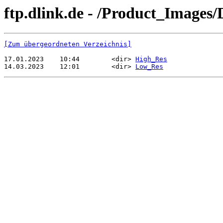
ftp.dlink.de - /Product_Images
[Zum übergeordneten Verzeichnis]
17.01.2023    10:44        <dir> 
High_Res
14.03.2023    12:01        <dir> 
Low_Res