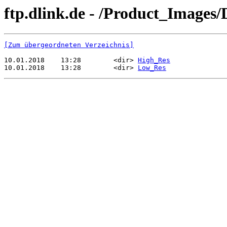
ftp.dlink.de - /Product_Images
[Zum übergeordneten Verzeichnis]
10.01.2018    13:28        <dir> 
High_Res
10.01.2018    13:28        <dir> 
Low_Res