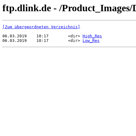
ftp.dlink.de - /Product_Imag
[Zum übergeordneten Verzeichnis]
06.03.2019    10:17        <dir> 
High_Res
06.03.2019    10:17        <dir> 
Low_Res