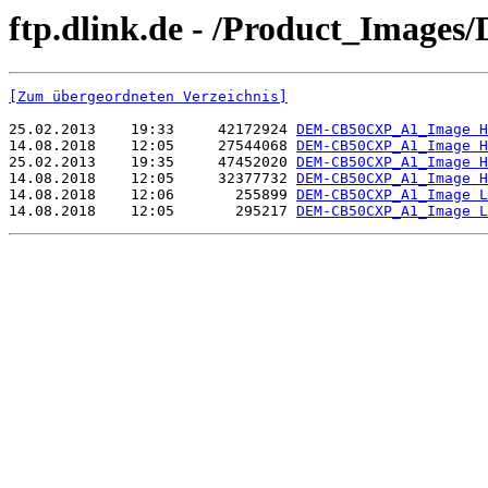
ftp.dlink.de - /Product_Imag
[Zum übergeordneten Verzeichnis]
25.02.2013    19:33     42172924 
DEM-CB50CXP_A1_Image H
14.08.2018    12:05     27544068 
DEM-CB50CXP_A1_Image H
25.02.2013    19:35     47452020 
DEM-CB50CXP_A1_Image H
14.08.2018    12:05     32377732 
DEM-CB50CXP_A1_Image H
14.08.2018    12:06       255899 
DEM-CB50CXP_A1_Image L
14.08.2018    12:05       295217 
DEM-CB50CXP_A1_Image L