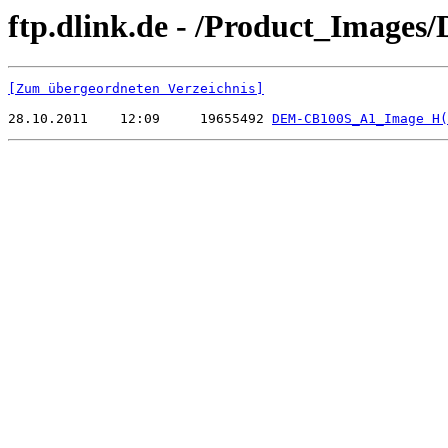
ftp.dlink.de - /Product_Image
[Zum übergeordneten Verzeichnis]
28.10.2011    12:09     19655492 
DEM-CB100S_A1_Image H(