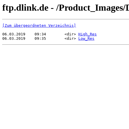
ftp.dlink.de - /Product_Imag
[Zum übergeordneten Verzeichnis]
06.03.2019    09:34        <dir> 
High_Res
06.03.2019    09:35        <dir> 
Low_Res