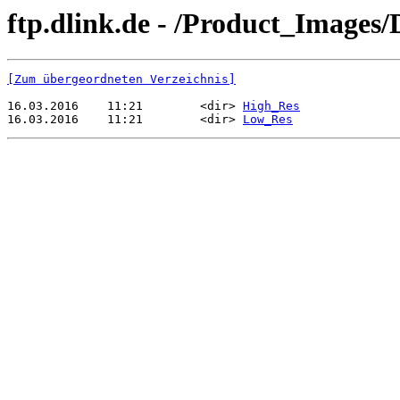
ftp.dlink.de - /Product_Images
[Zum übergeordneten Verzeichnis]
16.03.2016    11:21        <dir> 
High_Res
16.03.2016    11:21        <dir> 
Low_Res