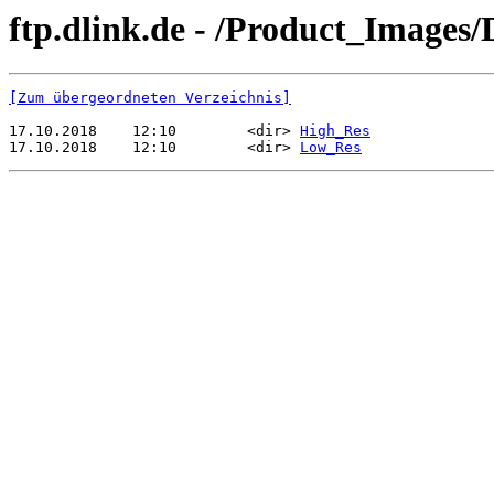
ftp.dlink.de - /Product_Images
[Zum übergeordneten Verzeichnis]
17.10.2018    12:10        <dir> 
High_Res
17.10.2018    12:10        <dir> 
Low_Res