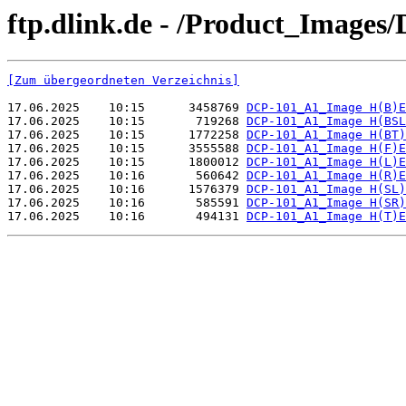
ftp.dlink.de - /Product_Images
[Zum übergeordneten Verzeichnis]
17.06.2025    10:15      3458769 
DCP-101_A1_Image H(B)E
17.06.2025    10:15       719268 
DCP-101_A1_Image H(BSL
17.06.2025    10:15      1772258 
DCP-101_A1_Image H(BT)
17.06.2025    10:15      3555588 
DCP-101_A1_Image H(F)E
17.06.2025    10:15      1800012 
DCP-101_A1_Image H(L)E
17.06.2025    10:16       560642 
DCP-101_A1_Image H(R)E
17.06.2025    10:16      1576379 
DCP-101_A1_Image H(SL)
17.06.2025    10:16       585591 
DCP-101_A1_Image H(SR)
17.06.2025    10:16       494131 
DCP-101_A1_Image H(T)E