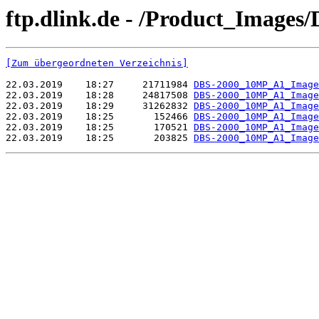
ftp.dlink.de - /Product_Image
[Zum übergeordneten Verzeichnis]
22.03.2019    18:27     21711984 
DBS-2000_10MP_A1_Image
22.03.2019    18:28     24817508 
DBS-2000_10MP_A1_Image
22.03.2019    18:29     31262832 
DBS-2000_10MP_A1_Image
22.03.2019    18:25       152466 
DBS-2000_10MP_A1_Image
22.03.2019    18:25       170521 
DBS-2000_10MP_A1_Image
22.03.2019    18:25       203825 
DBS-2000_10MP_A1_Image