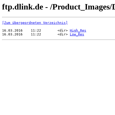
ftp.dlink.de - /Product_Images
[Zum übergeordneten Verzeichnis]
16.03.2016    11:22        <dir> 
High_Res
16.03.2016    11:22        <dir> 
Low_Res