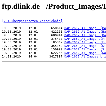
ftp.dlink.de - /Product_Image
[Zum übergeordneten Verzeichnis]
19.08.2019    12:01       650614 
DAP-2662_A1_Image L(Ba
19.08.2019    12:01       422151 
DAP-2662_A1_Image L(Ba
19.08.2019    12:01       680944 
DAP-2662_A1_Image L(Ba
19.08.2019    12:01       375437 
DAP-2662_A1_Image L(Fr
19.08.2019    12:01       185347 
DAP-2662_A1_Image L(Fr
19.08.2019    12:01       355160 
DAP-2662_A1_Image L(Si
19.08.2019    12:01       156992 
DAP-2662_A1_Image L(Si
19.08.2019    12:01       622755 
DAP-2662_A1_Image L(Wa
14.01.2020    14:04      3417387 
DAP-2662_A1_Images L.z