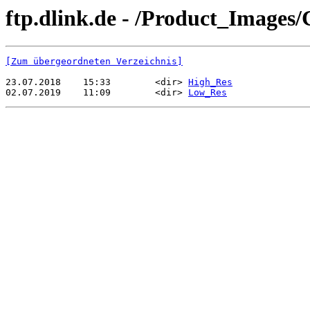
ftp.dlink.de - /Product_Imag
[Zum übergeordneten Verzeichnis]
23.07.2018    15:33        <dir> 
High_Res
02.07.2019    11:09        <dir> 
Low_Res