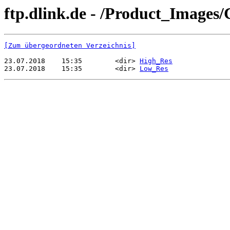
ftp.dlink.de - /Product_Image
[Zum übergeordneten Verzeichnis]
23.07.2018    15:35        <dir> 
High_Res
23.07.2018    15:35        <dir> 
Low_Res