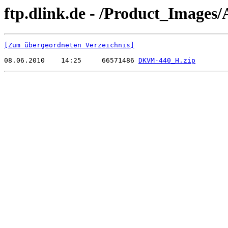
ftp.dlink.de - /Product_Image
[Zum übergeordneten Verzeichnis]
08.06.2010    14:25     66571486 
DKVM-440_H.zip