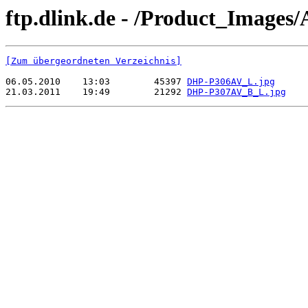
ftp.dlink.de - /Product_Image
[Zum übergeordneten Verzeichnis]
06.05.2010    13:03        45397 
DHP-P306AV_L.jpg
21.03.2011    19:49        21292 
DHP-P307AV_B_L.jpg