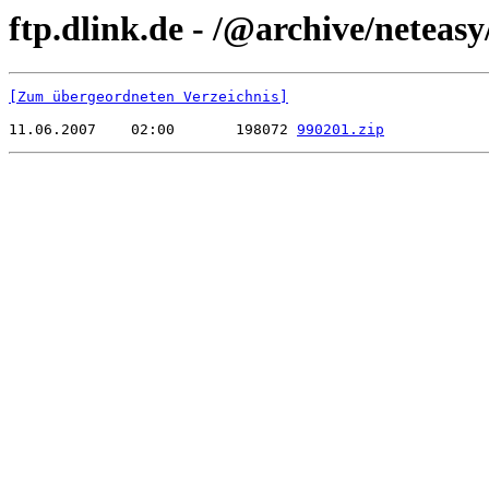
ftp.dlink.de - /@archive/neteas
[Zum übergeordneten Verzeichnis]
11.06.2007    02:00       198072 
990201.zip