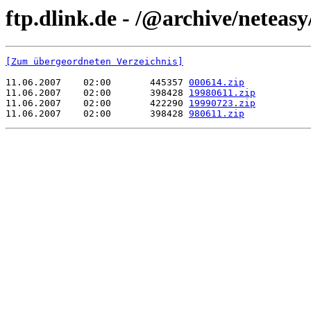
ftp.dlink.de - /@archive/neteasy
[Zum übergeordneten Verzeichnis]
11.06.2007    02:00       445357 
000614.zip
11.06.2007    02:00       398428 
19980611.zip
11.06.2007    02:00       422290 
19990723.zip
11.06.2007    02:00       398428 
980611.zip