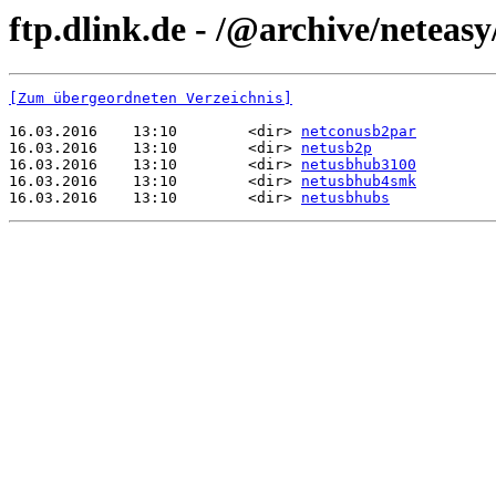
ftp.dlink.de - /@archive/neteasy
[Zum übergeordneten Verzeichnis]
16.03.2016    13:10        <dir> 
netconusb2par
16.03.2016    13:10        <dir> 
netusb2p
16.03.2016    13:10        <dir> 
netusbhub3100
16.03.2016    13:10        <dir> 
netusbhub4smk
16.03.2016    13:10        <dir> 
netusbhubs